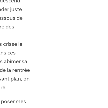
i descend
der juste
dessous de
ère des
 crisse le
ans ces
s abimer sa
de la rentrée
vant plan, on
re.
ler poser mes