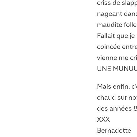
criss de slap
nageant dans
maudite foll
Fallait que j
coincée entre
vienne me cri
UNE MUNUU
Mais enfin, c
chaud sur no
des années 
XXX
Bernadette