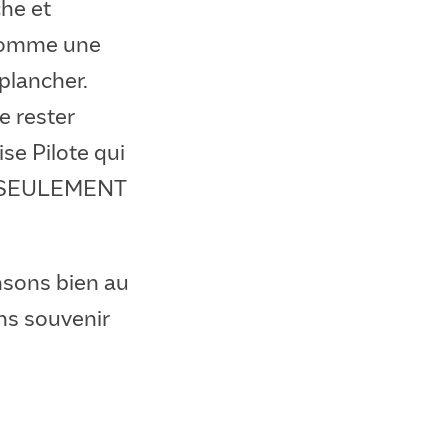
che et
 comme une
plancher.
e rester
se Pilote qui
ste SEULEMENT
nsons bien au
ns souvenir