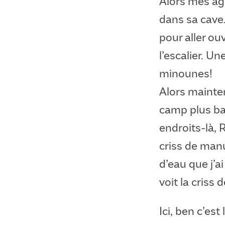
Alors mes agn
dans sa cave
pour aller ou
l’escalier. U
minounes!
Alors mainten
camp plus ba
endroits-là,
criss de manu
d’eau que j’a
voit la criss 
Ici, ben c’est