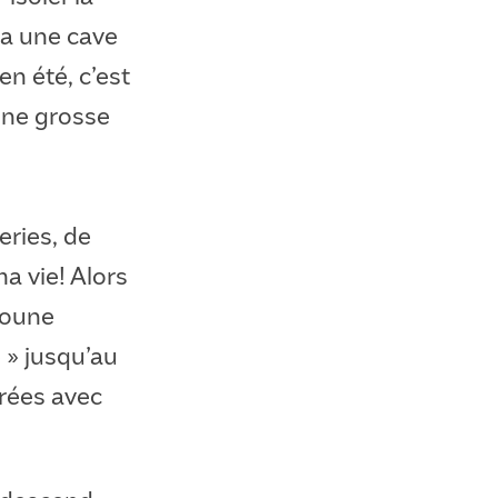
 ça une cave
en été, c’est
 une grosse
eries, de
ma vie! Alors
roune
e » jusqu’au
trées avec