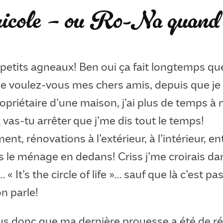
icole – ou Ro-Na quand 
etits agneaux! Ben oui ça fait longtemps que
ue voulez-vous mes chers amis, depuis que je
opriétaire d’une maison, j’ai plus de temps à
a vas-tu arrêter que j’me dis tout le temps!
, rénovations à l’extérieur, à l’intérieur, en
s le ménage en dedans! Criss j’me croirais da
« It’s the circle of life »… sauf que là c’est pa
on parle!
s donc que ma dernière prouesse a été de ré-