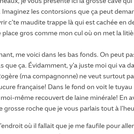
eaux, je vous présente ici la grosse cave qu
. Imaginez les contorsions que ça peut deman
vrir c’te maudite trappe là qui est cachée en 
ne place gros comme mon cul où on met la liti
ant, me voici dans les bas fonds. On peut pas
s que ça. Évidamment, y’a juste moi qui va d
 Rogère (ma compagnonne) ne veut surtout pa
cure française! Dans le fond on voit le tuyau 
i moi-même recouvert de laine minérale! En a
de grosse roche que je vous parlais tout à l’heu
 l’endroit où il fallait que je me faufile pour al