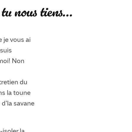
tu nous tiens…
 je vous ai
 suis
 moi! Non
tretien du
ns la toune
s d’la savane
isoler la