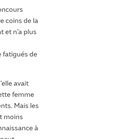
concours
 coins de la
 et n’a plus
 fatigués de
elle avait
cette femme
nts. Mais les
ut moins
nnaissance à
 peut