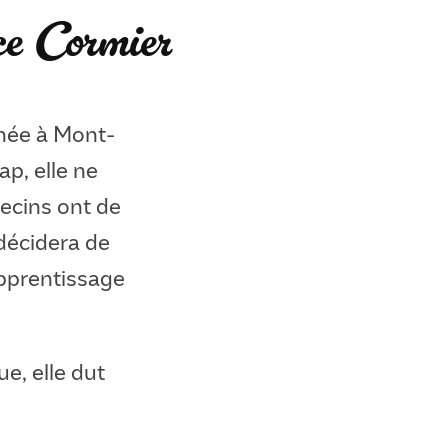
e Cormier
née à Mont-
p, elle ne
ecins ont de
 décidera de
apprentissage
e, elle dut