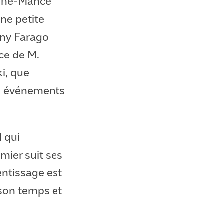
anne-Mance
une petite
nny Farago
nce de M.
i, que
s événements
l qui
mier suit ses
entissage est
t son temps et