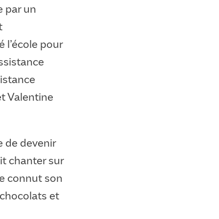
e par un
t
é l’école pour
assistance
sistance
et Valentine
e de devenir
it chanter sur
lle connut son
 chocolats et