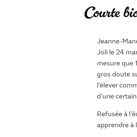
Courte b
Jeanne-Manc
Joli le 24 m
mesure que 1
gros doute su
l’élever comm
d’une certai
Refusée à l’é
apprendre à li