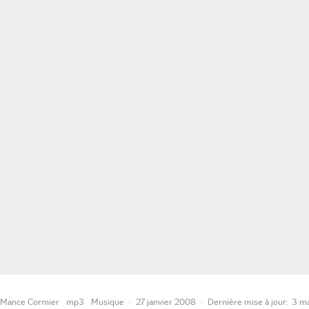
Mance Cormier
mp3
Musique
·
27 janvier 2008
·
Dernière mise à jour:
3 m