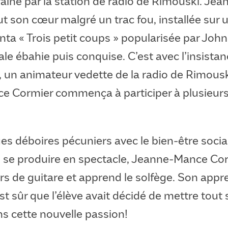
ainé par la station de radio de Rimouski. Je
t son cœur malgré un trac fou, installée sur 
anta « Trois petit coups » popularisée par Joh
le ébahie puis conquise. C’est avec l’insista
, un animateur vedette de la radio de Rimousk
e Cormier commença à participer à plusieur
s déboires pécuniers avec le bien-être socia
 se produire en spectacle, Jeanne-Mance Cor
s de guitare et apprend le solfège. Son appr
 est sûr que l’élève avait décidé de mettre tou
s cette nouvelle passion!