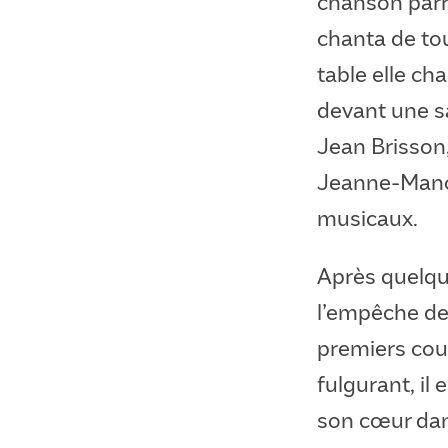
chanson parr
chanta de tou
table elle ch
devant une sa
Jean Brisson
Jeanne-Manc
musicaux.
Après quelque
l’empêche de
premiers cour
fulgurant, il
son cœur dan