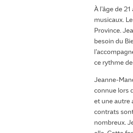
À l’âge de 21
musicaux. Le
Province. Je
besoin du Bie
l’accompagne
ce rythme de 
Jeanne-Mance
connue lors 
et une autre 
contrats son
nombreux. Je
elle. Cette 