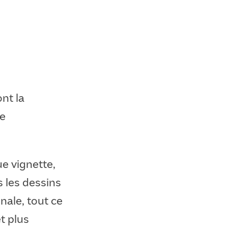
ont la
ue
ue vignette,
s les dessins
inale, tout ce
et plus