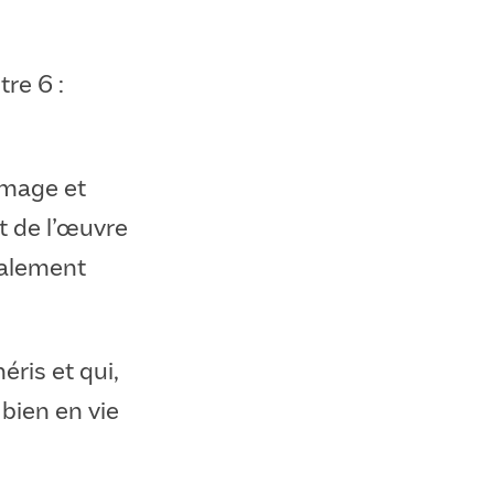
tre 6 :
mmage et
t de l’œuvre
talement
éris et qui,
 bien en vie