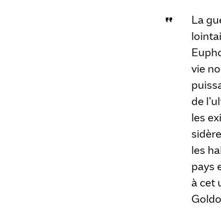
La gue
lointa
Eupho
vie no
puissa
de l’u
les e
sidère
les ha
pays e
à cet 
Goldo