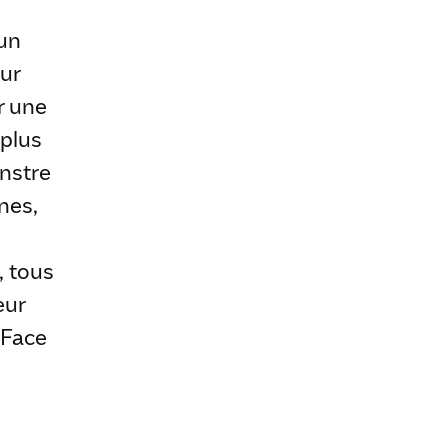
un
sur
r une
 plus
onstre
nes,
, tous
eur
 Face