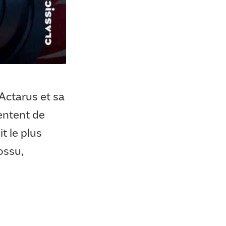
 Actarus et sa
entent de
t le plus
ossu,