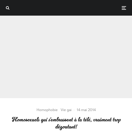
Homophobie
Vie gai
·
14 mai 2014
Homosexuels qui s’embrassent à la télé, vraiment trop
dégoutant!