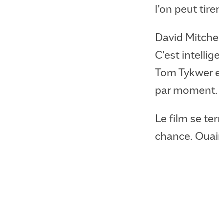
l’on peut tirer
David Mitchel
C’est intelli
Tom Tykwer e
par moment
Le film se t
chance. Ouain