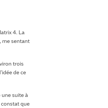
atrix 4. La
é, me sentant
iron trois
l’idée de ce
 une suite à
e constat que