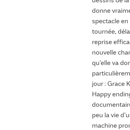
donne vraimen
spectacle en 
tournée, dél
reprise effi
nouvelle chan
qu’elle va d
particulière
jour : Grace K
Happy ending
documentaire
peu la vie d’u
machine promo