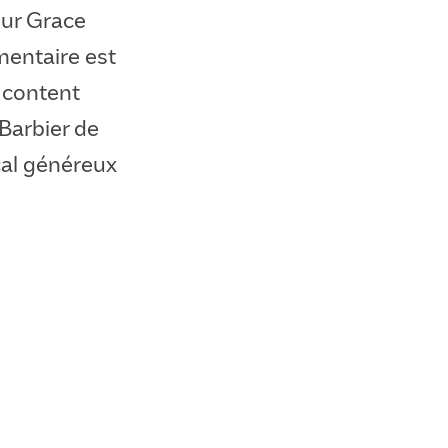
sur Grace
umentaire est
 content
 Barbier de
cal généreux