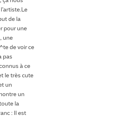
’artiste.Le
but de la
er pour une
, une
^te de voir ce
a pas
 connus à ce
et le très cute
et un
 montre un
toute la
nc : Il est