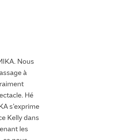
 MIKA. Nous
passage à
vraiment
ectacle. Hé
IKA s’exprime
ce Kelly dans
enant les
, ça nous