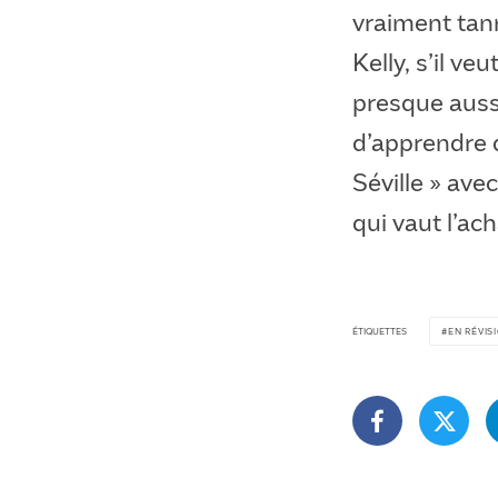
vraiment tann
Kelly, s’il v
presque auss
d’apprendre q
Séville » av
qui vaut l’ac
ÉTIQUETTES
EN RÉVIS