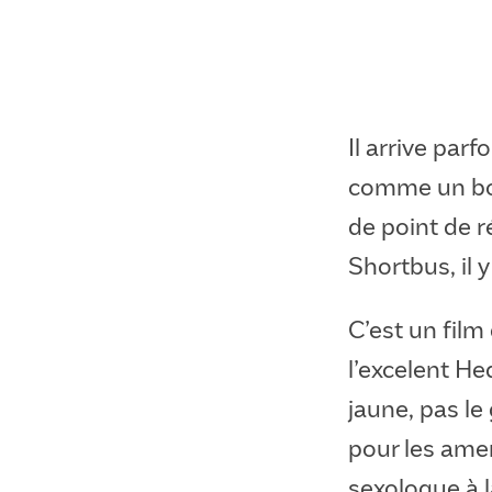
Il arrive par
comme un bon
de point de ré
Shortbus, il 
C’est un fil
l’excelent He
jaune, pas le
pour les amen
sexologue à 