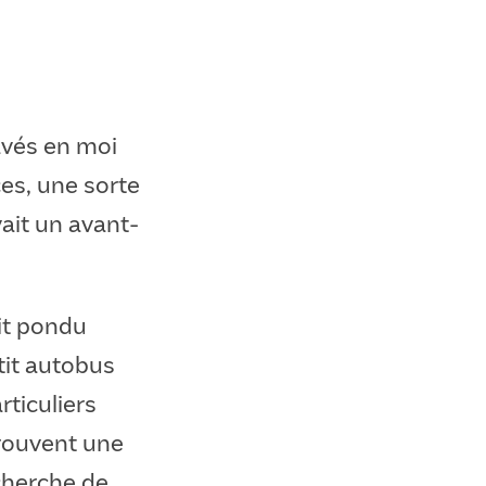
ravés en moi
es, une sorte
avait un avant-
it pondu
tit autobus
rticuliers
trouvent une
cherche de