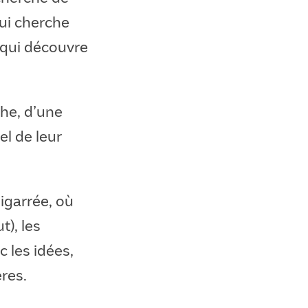
qui cherche
 qui découvre
he, d’une
el de leur
bigarrée, où
t), les
c les idées,
res.