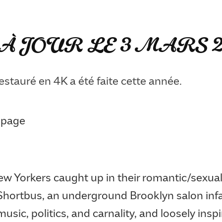
À JOUR LE 3 MARS 2
estauré en 4K a été faite cette année.
page
ew Yorkers caught up in their romantic/sexual
Shortbus, an underground Brooklyn salon infa
music, politics, and carnality, and loosely insp