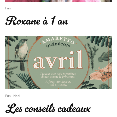
Fun
Roxane à 1 an
Fun
Noel
Les conseils cadeaux