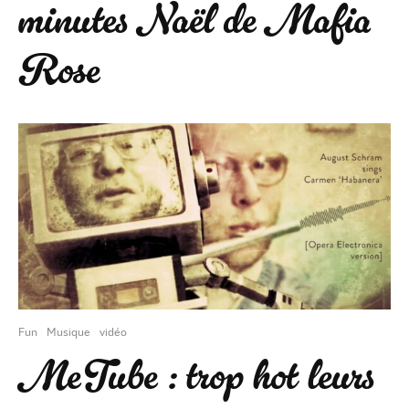
minutes Naël de Mafia
Rose
Fun
Musique
vidéo
MeTube : trop hot leurs