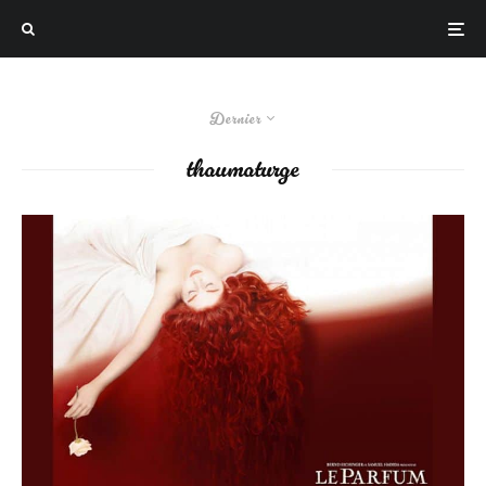
Dernier
thaumaturge