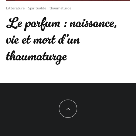
Littérature
Spiritualité
thaumaturge
Le parfum : naissance,
vie et mort d’un
thaumaturge