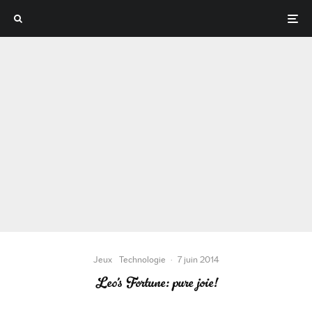
Jeux
Technologie
·
7 juin 2014
Leo’s Fortune: pure joie!