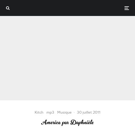
Kitch
mp3
Musique
·
30 juillet 2011
America par Daphnièle