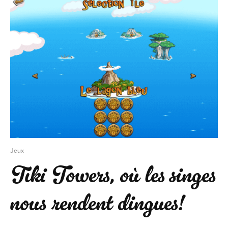
Jeux
Tiki Towers, où les singes
nous rendent dingues!