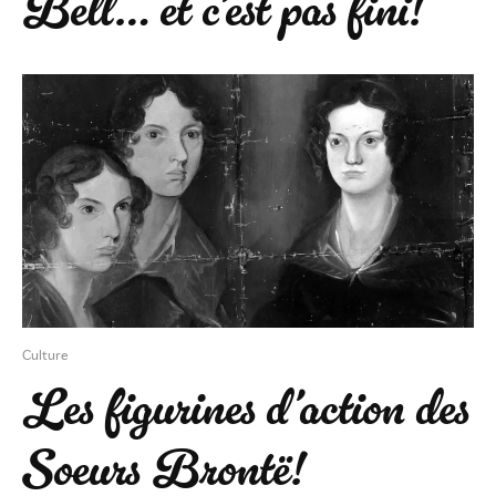
Bell… et c’est pas fini!
Culture
Les figurines d’action des
Soeurs Brontë!