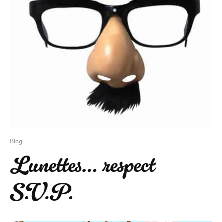
Blog
Lunettes… respect
S.V.P.