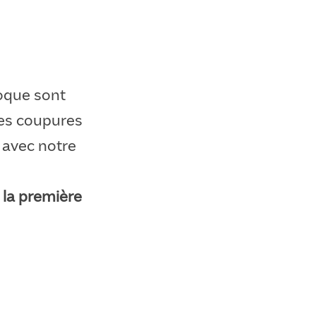
poque sont
les coupures
r avec notre
 la première