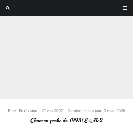
Buzz
En révision
·
22 mai 2007
·
Dernière mise à jour:
3 mars 2026
Chanson poche de 1993! E=Mc2