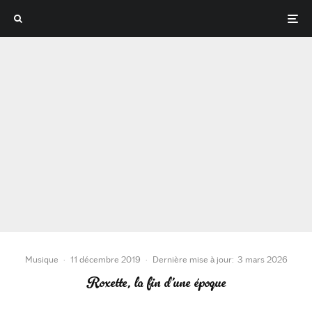
Musique
·
11 décembre 2019
·
Dernière mise à jour:
3 mars 2026
Roxette, la fin d’une époque