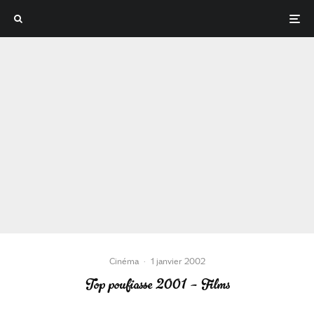
Cinéma
·
1 janvier 2002
Top poufiasse 2001 – Films