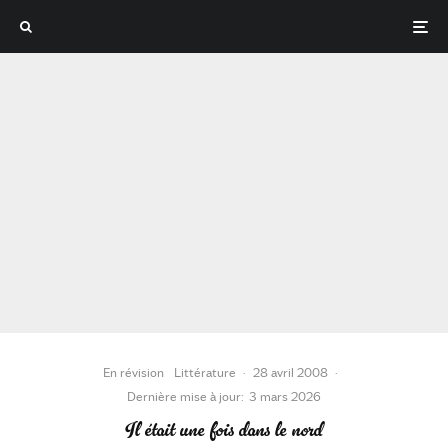
En révision
Littérature
·
28 avril 2008
·
Dernière mise à jour:
3 mars 2026
Il était une fois dans le nord